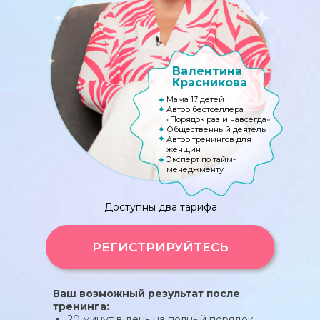
Валентина
Красникова
✦
Мама 17 детей
✦
Автор бестселлера
«Порядок раз и навсегда»
✦
Общественный деятель
✦
Автор тренингов для
женщин
✦
Эксперт по тайм-
менеджменту
Доступны два тарифа
РЕГИСТРИРУЙТЕСЬ
Ваш возможный результат после
тренинга:
20 минут в день на полный порядок