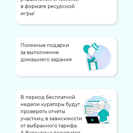
в формате ресурсной
игры!
Полезные подарки
за выполнение
«
домашнего задания
В период бесплатной
недели кураторы будут
проверять отчёты
участниц в зависимости
от выбранного тарифа.
А Валентина поделится