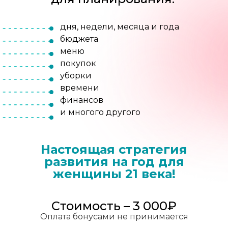
:
:
:
00
00
00
00
дня, недели, месяца и года
бюджета
Всего
1 000 экземпляров
меню
по специальной цене.
покупок
Успей забрать свой!
уборки
времени
финансов
и многого другого
Настоящая стратегия
развития на год для
женщины 21 века!
Стоимость – 3 000₽
Оплата бонусами не принимается