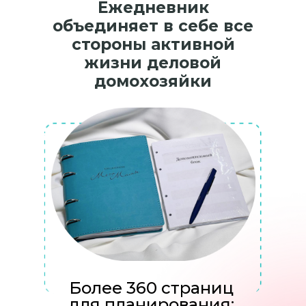
Ежедневник
объединяет в себе все
стороны активной
жизни деловой
домохозяйки
ВОЗМОЖНОСТЬ
ОПЛАТЫ ПО ПРЕДЗАКАЗУ
Более 360 страниц
СГОРИТ
10.11 до 12:00 по мск
для планирования: